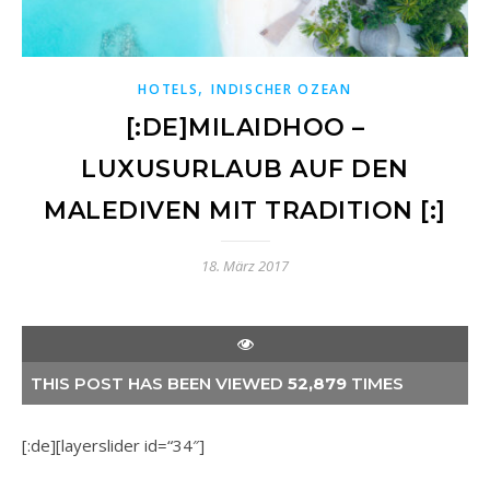
,
HOTELS
INDISCHER OZEAN
[:DE]MILAIDHOO –
LUXUSURLAUB AUF DEN
MALEDIVEN MIT TRADITION [:]
18. März 2017
THIS POST HAS BEEN VIEWED
52,879
TIMES
[:de][layerslider id=“34″]