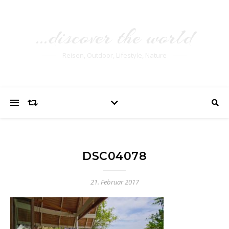
…discover the world
Reisen, Outdoor, Lifestyle, Nature
DSC04078
21. Februar 2017