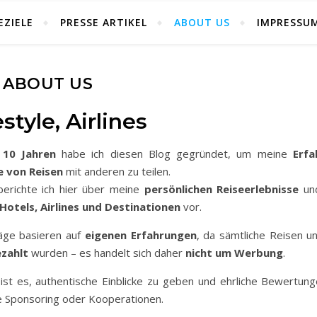
EZIELE
PRESSE ARTIKEL
ABOUT US
IMPRESSU
ABOUT US
style, Airlines
d
10 Jahren
habe ich diesen Blog gegründet, um meine
Erf
e von Reisen
mit anderen zu teilen.
erichte ich hier über meine
persönlichen Reiseerlebnisse
und
Hotels, Airlines und Destinationen
vor.
räge basieren auf
eigenen Erfahrungen
, da sämtliche Reisen u
ezahlt
wurden – es handelt sich daher
nicht um Werbung
.
 ist es, authentische Einblicke zu geben und ehrliche Bewertung
 Sponsoring oder Kooperationen.