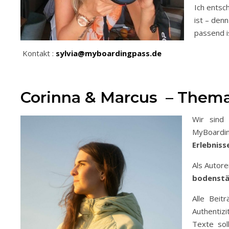
Ich entsc
ist – den
passend i
Kontakt :
sylvia@myboardingpass.de
Corinna & Marcus – Thema:
Wir sind
MyBoardi
Erlebniss
Als Autore
bodenstän
Alle Beit
Authentiz
Texte sol