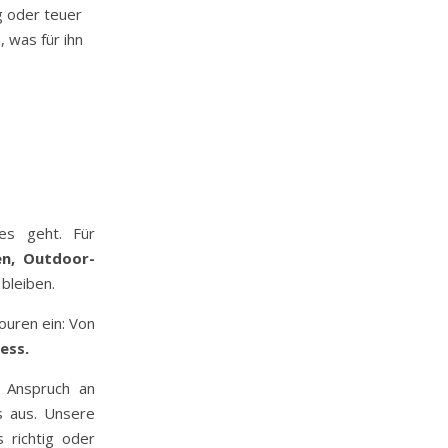
g oder teuer
, was für ihn
es geht. Für
en, Outdoor-
 bleiben.
ouren ein: Von
ess.
n Anspruch an
s aus. Unsere
 richtig oder