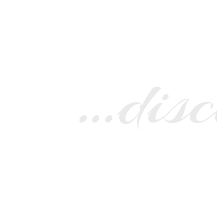
…disc