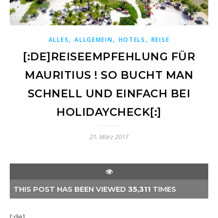
,
,
,
ALLES
ALLGEMEIN
HOTELS
REISE
[:DE]REISEEMPFEHLUNG FÜR
MAURITIUS ! SO BUCHT MAN
SCHNELL UND EINFACH BEI
HOLIDAYCHECK[:]
21. März 2017
THIS POST HAS BEEN VIEWED
35,311
TIMES
[:de]