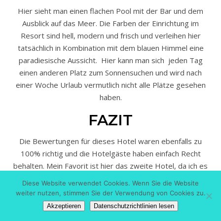
Hier sieht man einen flachen Pool mit der Bar und dem
Ausblick auf das Meer. Die Farben der Einrichtung im
Resort sind hell, modern und frisch und verleihen hier
tatsächlich in Kombination mit dem blauen Himmel eine
paradiesische Aussicht. Hier kann man sich jeden Tag
einen anderen Platz zum Sonnensuchen und wird nach
einer Woche Urlaub vermutlich nicht alle Plätze gesehen
haben.
FAZIT
Die Bewertungen für dieses Hotel waren ebenfalls zu
100% richtig und die Hotelgäste haben einfach Recht
behalten. Mein Favorit ist hier das zweite Hotel, da ich es
gerne etwas lebhafter mag und gerne viel unternehme.
Diese Website verwendet Cookies. Wenn Sie die Website
Egal ob die Auswahl an Wassersport oder das
weiter nutzen, stimmen Sie der Verwendung von Cookies zu.
umfangreiche Buffet am Abend, hier würde ich bestimmt
Akzeptieren
Datenschutzrichtlinien lesen
nochmal einen Urlaub machen. Das erste Hotel ist