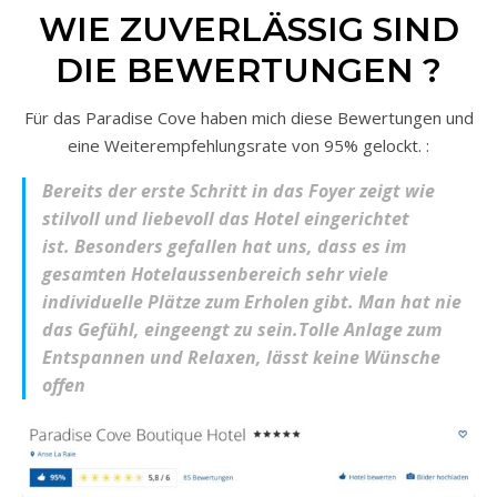
WIE ZUVERLÄSSIG SIND
DIE BEWERTUNGEN ?
Für das Paradise Cove haben mich diese Bewertungen und
eine Weiterempfehlungsrate von 95% gelockt. :
Bereits der erste Schritt in das Foyer zeigt wie
stilvoll und liebevoll das Hotel eingerichtet
ist. Besonders gefallen hat uns, dass es im
gesamten Hotelaussenbereich sehr viele
individuelle Plätze zum Erholen gibt. Man hat nie
das Gefühl, eingeengt zu sein.Tolle Anlage zum
Entspannen und Relaxen, lässt keine Wünsche
offen