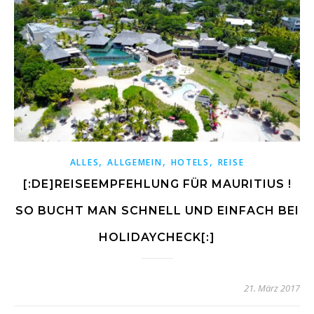
,
,
,
ALLES
ALLGEMEIN
HOTELS
REISE
[:DE]REISEEMPFEHLUNG FÜR MAURITIUS !
SO BUCHT MAN SCHNELL UND EINFACH BEI
HOLIDAYCHECK[:]
21. März 2017