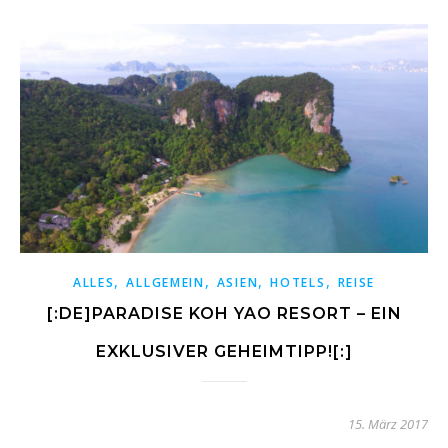
,
,
,
,
ALLES
ALLGEMEIN
ASIEN
HOTELS
REISE
[:DE]PARADISE KOH YAO RESORT – EIN
EXKLUSIVER GEHEIMTIPP![:]
15. März 2017