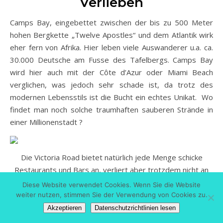
Verlieben
Camps Bay, eingebettet zwischen der bis zu 500 Meter
hohen Bergkette „Twelve Apostles“ und dem Atlantik wirk
eher fern von Afrika. Hier leben viele Auswanderer u.a. ca.
30.000 Deutsche am Fusse des Tafelbergs. Camps Bay
wird hier auch mit der Côte d’Azur oder Miami Beach
verglichen, was jedoch sehr schade ist, da trotz des
modernen Lebensstils ist die Bucht ein echtes Unikat. Wo
findet man noch solche traumhaften sauberen Strände in
einer Millionenstadt ?
Die Victoria Road bietet natürlich jede Menge schicke
Restaurants und Bars an, verliert aber trotzdem nicht an
Flair und Ambiente. Gleich auf der anderen Seite bietet sich
Diese Website verwendet Cookies. Wenn Sie die Website
einem ein magischer Ausblick auf die Bucht und den
weiter nutzen, stimmen Sie der Verwendung von Cookies zu.
weissen Strand, der mich natürlich sofort verzaubert hat.
Akzeptieren
Datenschutzrichtlinien lesen