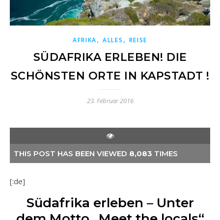
,
,
AFRIKA
ALLES
REISE
SÜDAFRIKA ERLEBEN! DIE
SCHÖNSTEN ORTE IN KAPSTADT !
23. Februar 2016
THIS POST HAS BEEN VIEWED
8,083
TIMES
[:de]
Südafrika erleben – Unter
dem Motto „Meet the locals“