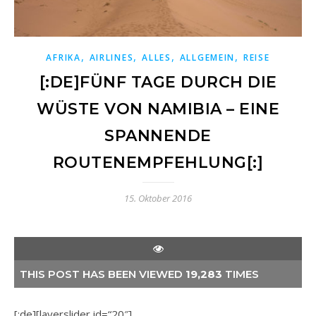
,
,
,
,
AFRIKA
AIRLINES
ALLES
ALLGEMEIN
REISE
[:DE]FÜNF TAGE DURCH DIE
WÜSTE VON NAMIBIA – EINE
SPANNENDE
ROUTENEMPFEHLUNG[:]
15. Oktober 2016
THIS POST HAS BEEN VIEWED
19,283
TIMES
[:de][layerslider id=“20″]