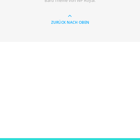
Bard Theme von
WP Royal
.
ZURÜCK NACH OBEN