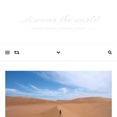
…discover the world
Reisen, Outdoor, Lifestyle, Nature