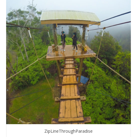
ZipLineThroughParadise