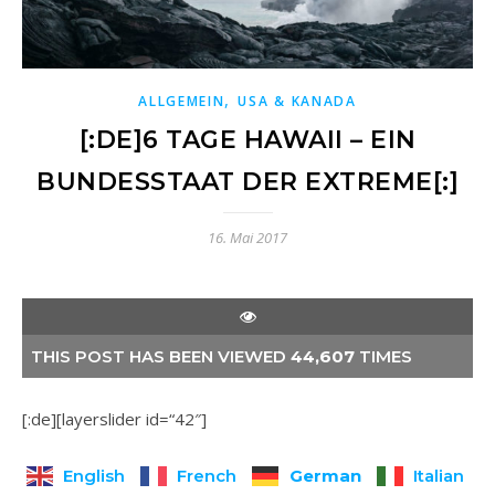
,
ALLGEMEIN
USA & KANADA
[:DE]6 TAGE HAWAII – EIN
BUNDESSTAAT DER EXTREME[:]
16. Mai 2017
THIS POST HAS BEEN VIEWED
44,607
TIMES
[:de][layerslider id=“42″]
German
English
French
Italian