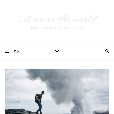
…discover the world
Reisen, Outdoor, Lifestyle, Nature