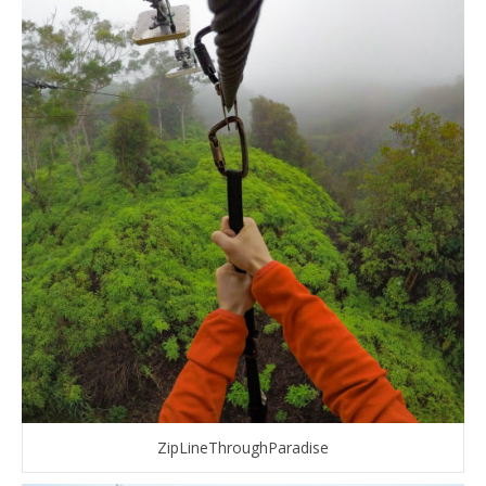
ZipLineThroughParadise