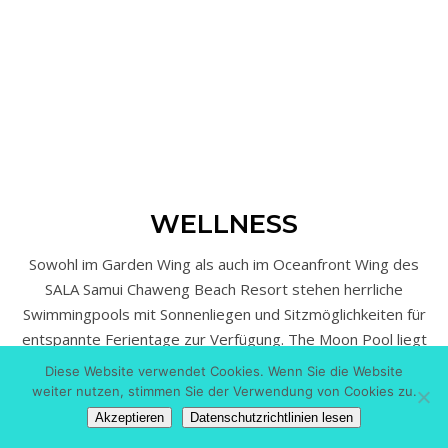
WELLNESS
Sowohl im Garden Wing als auch im Oceanfront Wing des
SALA Samui Chaweng Beach Resort stehen herrliche
Swimmingpools mit Sonnenliegen und Sitzmöglichkeiten für
entspannte Ferientage zur Verfügung. The Moon Pool liegt
direkt am Strand etwa 120 Meter langen Strandabschnitt
Diese Website verwendet Cookies. Wenn Sie die Website
und überzeugt mit gemütlichen Tagesbetten. Der SALA
weiter nutzen, stimmen Sie der Verwendung von Cookies zu.
Spa-Bereich liegt nahe der Lobby und verfügt über
Akzeptieren
Datenschutzrichtlinien lesen
insgesamt sechs Behandlungsräume für individuelle