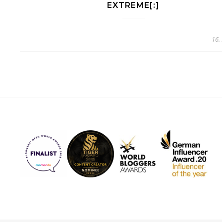
EXTREME[:]
16.