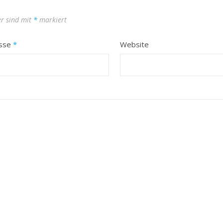
er sind mit
*
markiert
esse
*
Website