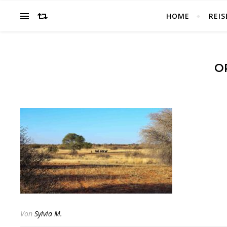
HOME
REIS
O
Von
Sylvia M.