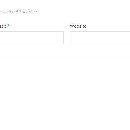
er sind mit
*
markiert
esse
*
Website