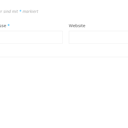
er sind mit
*
markiert
esse
*
Website