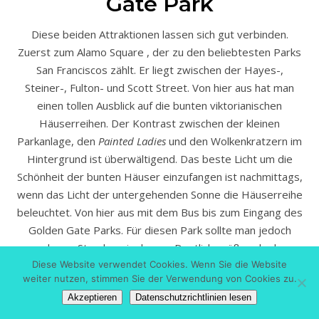
Gate Park
Diese beiden Attraktionen lassen sich gut verbinden.
Zuerst zum Alamo Square , der zu den beliebtesten Parks
San Franciscos zählt. Er liegt zwischen der Hayes-,
Steiner-, Fulton- und Scott Street. Von hier aus hat man
einen tollen Ausblick auf die bunten viktorianischen
Häuserreihen. Der Kontrast zwischen der kleinen
Parkanlage, den
Painted Ladies
und den Wolkenkratzern im
Hintergrund ist überwältigend. Das beste Licht um die
Schönheit der bunten Häuser einzufangen ist nachmittags,
wenn das Licht der untergehenden Sonne die Häuserreihe
beleuchtet. Von hier aus mit dem Bus bis zum Eingang des
Golden Gate Parks. Für diesen Park sollte man jedoch
mehrere Stunden einplanen. Deutlich größer als der
Central Park in New York – der Golden Gate Park erstreckt
Diese Website verwendet Cookies. Wenn Sie die Website
weiter nutzen, stimmen Sie der Verwendung von Cookies zu.
sich über fünf Kilometer von Ost nach West und über 800
Akzeptieren
Datenschutzrichtlinien lesen
Meter von Nord nach Süd. Ich bin gelaufen und habe daher
natürlich nur einen Bruchteil gesehen. Viele Museen und