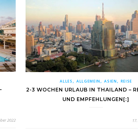
,
,
,
ALLES
ALLGEMEIN
ASIEN
REISE
–
2-3 WOCHEN URLAUB IN THAILAND – R
UND EMPFEHLUNGEN[:]
ber 2022
17.