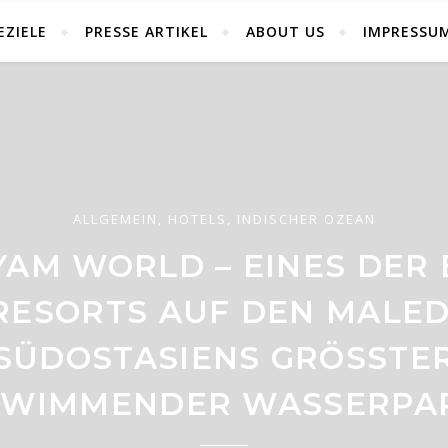
EZIELE
PRESSE ARTIKEL
ABOUT US
IMPRESSU
ALLGEMEIN
,
HOTELS
,
INDISCHER OZEAN
ALLGEMEIN
,
HOTELS
,
INDISCHER OZEAN
YAM WORLD – EINES DER
AFRIKA
,
HOTELS
,
REISE
EE OBLU AT HELENGELI –
RESORTS AUF DEN MALED
KUMU GAME LODGE – SAF
HOTEL DER DER TOURIST
B NÄHE KRÜGER NATION
SÜDOSTASIENS GRÖSSTER 
DEN MALEDIVEN[:]
IMMENDER WASSERPARK