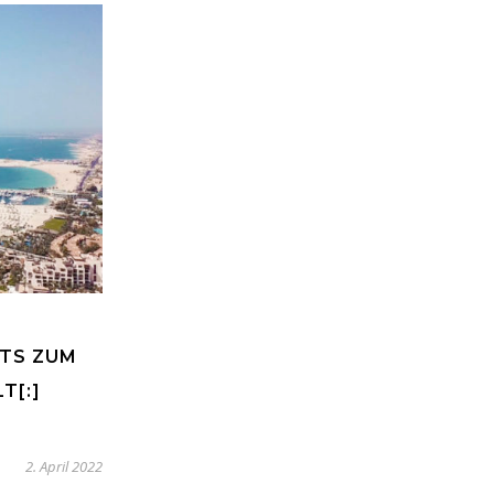
CTS ZUM
T[:]
2. April 2022