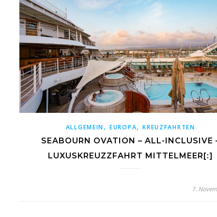
,
,
ALLGEMEIN
EUROPA
KREUZFAHRTEN
SEABOURN OVATION – ALL-INCLUSIVE 
LUXUSKREUZZFAHRT MITTELMEER[:]
7. Novem