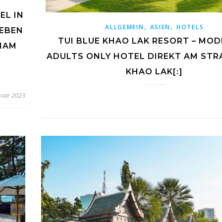
EL IN
,
,
ALLGEMEIN
ASIEN
HOTELS
NEBEN
TUI BLUE KHAO LAK RESORT – MO
IAM
ADULTS ONLY HOTEL DIREKT AM ST
KHAO LAK[:]
ruar 2023