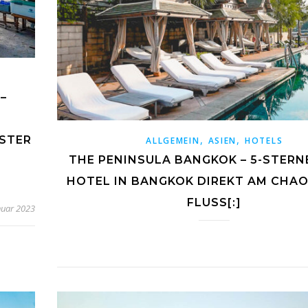
–
,
,
ESTER
ALLGEMEIN
ASIEN
HOTELS
THE PENINSULA BANGKOK – 5-STERN
HOTEL IN BANGKOK DIREKT AM CHAO
FLUSS[:]
nuar 2023