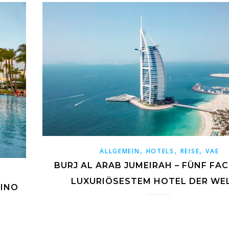
,
,
,
ALLGEMEIN
HOTELS
REISE
VAE
BURJ AL ARAB JUMEIRAH – FÜNF FA
LUXURIÖSESTEM HOTEL DER WEL
SINO