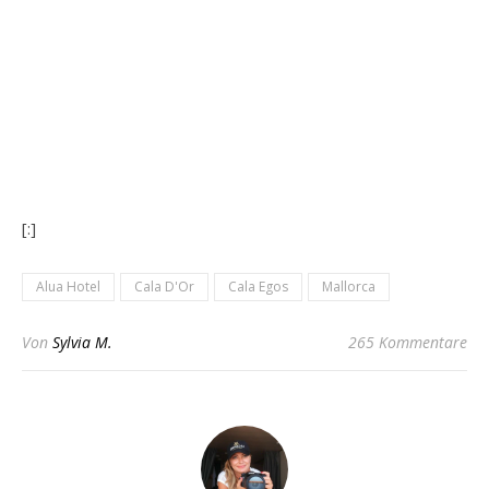
[:]
Alua Hotel
Cala D'Or
Cala Egos
Mallorca
Von
Sylvia M.
265 Kommentare