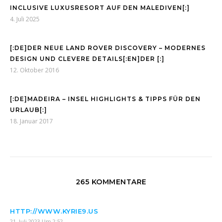
INCLUSIVE LUXUSRESORT AUF DEN MALEDIVEN[:]
4. Juli 2025
[:DE]DER NEUE LAND ROVER DISCOVERY – MODERNES
DESIGN UND CLEVERE DETAILS[:EN]DER [:]
12. Oktober 2016
[:DE]MADEIRA – INSEL HIGHLIGHTS & TIPPS FÜR DEN
URLAUB[:]
18. Januar 2017
265 KOMMENTARE
HTTP://WWW.KYRIE9.US
21. Juli 2023 Um 2:52