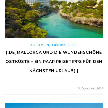
,
,
ALLGEMEIN
EUROPA
REISE
[:DE]MALLORCA UND DIE WUNDERSCHÖNE
OSTKÜSTE – EIN PAAR REISETIPPS FÜR DEN
NÄCHSTEN URLAUB[:]
17. November 2017