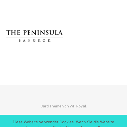
Bard Theme von
WP Royal
.
Diese Website verwendet Cookies. Wenn Sie die Website
ZURÜCK NACH OBEN