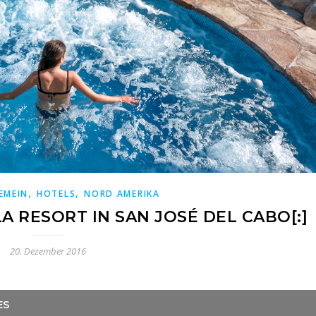
,
,
EMEIN
HOTELS
NORD AMERIKA
A RESORT IN SAN JOSÉ DEL CABO[:]
20. Dezember 2016
ES