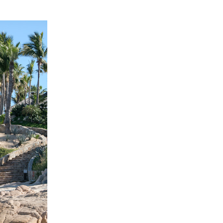
Netze
am
Strand
Strandbar
Felsen
am
Strand