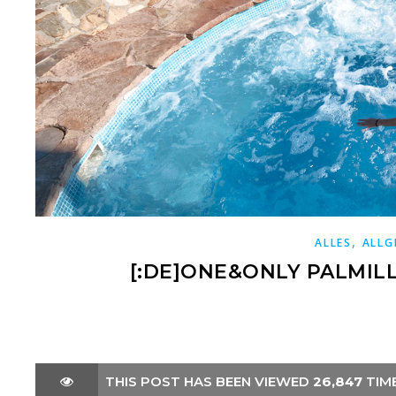
,
ALLES
ALLG
[:DE]ONE&ONLY PALMILL
THIS POST HAS BEEN VIEWED
26,847
TIM