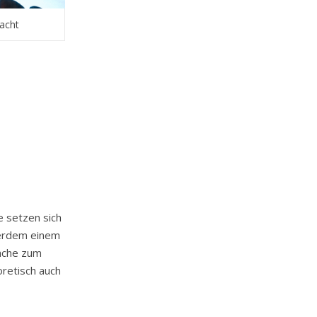
Nacht
e setzen sich
ßerdem einem
läche zum
retisch auch