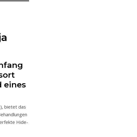
ja
Anfang
sort
d eines
, bietet das
 Behandlungen
erfekte Hide-