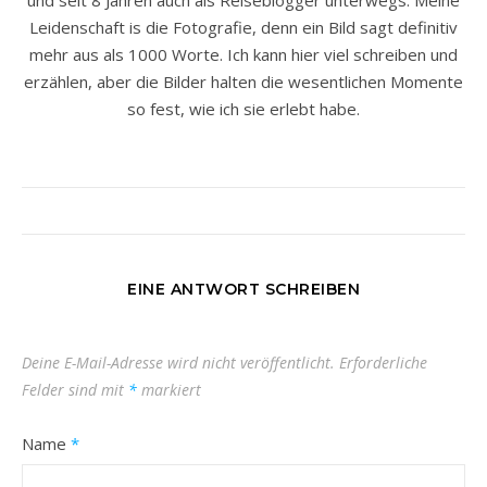
und seit 8 Jahren auch als Reiseblogger unterwegs. Meine
Leidenschaft is die Fotografie, denn ein Bild sagt definitiv
mehr aus als 1000 Worte. Ich kann hier viel schreiben und
erzählen, aber die Bilder halten die wesentlichen Momente
so fest, wie ich sie erlebt habe.
EINE ANTWORT SCHREIBEN
Deine E-Mail-Adresse wird nicht veröffentlicht.
Erforderliche
Felder sind mit
*
markiert
Name
*