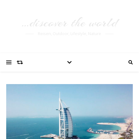
…discover the world
Reisen, Outdoor, Lifestyle, Nature