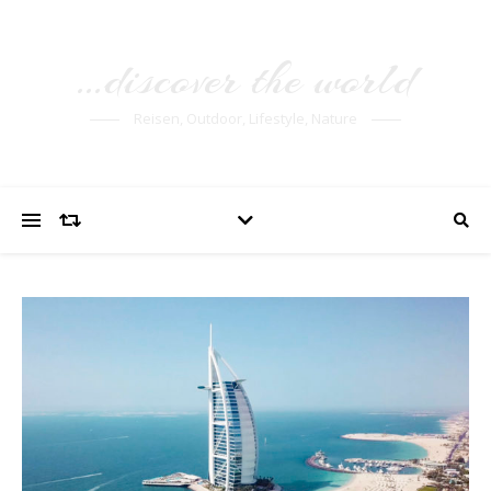
…discover the world
Reisen, Outdoor, Lifestyle, Nature