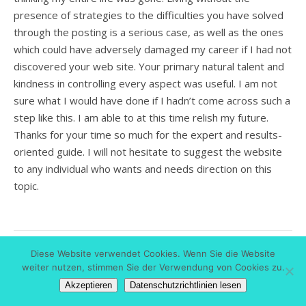
presence of strategies to the difficulties you have solved
through the posting is a serious case, as well as the ones
which could have adversely damaged my career if I had not
discovered your web site. Your primary natural talent and
kindness in controlling every aspect was useful. I am not
sure what I would have done if I hadn’t come across such a
step like this. I am able to at this time relish my future.
Thanks for your time so much for the expert and results-
oriented guide. I will not hesitate to suggest the website
to any individual who wants and needs direction on this
topic.
Diese Website verwendet Cookies. Wenn Sie die Website
HTTP://WWW.GOLDENGOOSESNEAKERSSALE.US.COM
weiter nutzen, stimmen Sie der Verwendung von Cookies zu.
23. Juli 2023 Um 16:13
Akzeptieren
Datenschutzrichtlinien lesen
Antworten