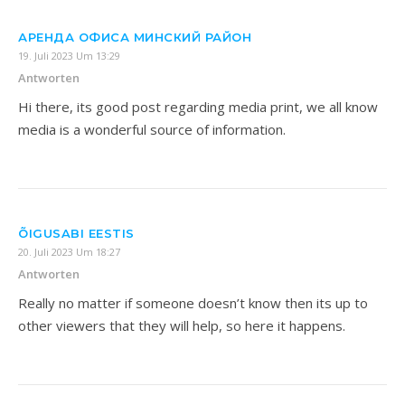
АРЕНДА ОФИСА МИНСКИЙ РАЙОН
19. Juli 2023 Um 13:29
Antworten
Hi there, its good post regarding media print, we all know
media is a wonderful source of information.
ÕIGUSABI EESTIS
20. Juli 2023 Um 18:27
Antworten
Really no matter if someone doesn’t know then its up to
other viewers that they will help, so here it happens.