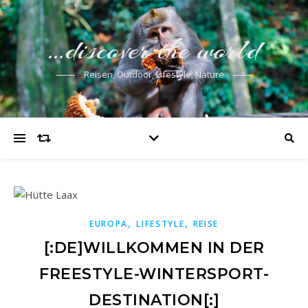
…discover the world
Reisen, Outdoor, Lifestyle, Nature
,
,
EUROPA
LIFESTYLE
REISE
[:DE]WILLKOMMEN IN DER
FREESTYLE-WINTERSPORT-
DESTINATION[:]