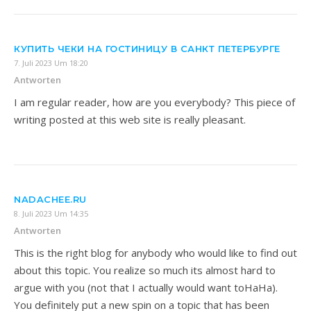
КУПИТЬ ЧЕКИ НА ГОСТИНИЦУ В САНКТ ПЕТЕРБУРГЕ
7. Juli 2023 Um 18:20
Antworten
I am regular reader, how are you everybody? This piece of
writing posted at this web site is really pleasant.
NADACHEE.RU
8. Juli 2023 Um 14:35
Antworten
This is the right blog for anybody who would like to find out
about this topic. You realize so much its almost hard to
argue with you (not that I actually would want toHaHa).
You definitely put a new spin on a topic that has been