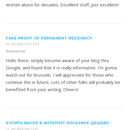
written about for decades. Excellent stuff, just excellent!
FAKE PROOF OF PERMANENT RESIDENCY
10. Juli 2023 Um 13:04
Antworten
Hello there, simply become aware of your blog thru
Google, and found that it is really informative. I’m gonna
watch out for brussels. I will appreciate for those who
continue this in future. Lots of other folks will probably be
benefited from your writing. Cheers!
КУПИТЬ БИСЕР В ИНТЕРНЕТ МАГАЗИНЕ ДЕШЕВО
11. Juli 2023 Um 11:01