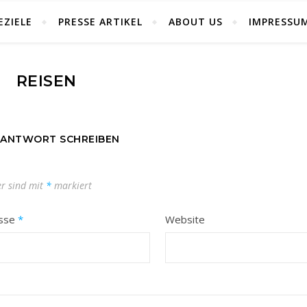
EZIELE
PRESSE ARTIKEL
ABOUT US
IMPRESSU
REISEN
 ANTWORT SCHREIBEN
er sind mit
*
markiert
esse
*
Website