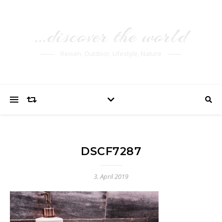
…discover the world
Reisen, Outdoor, Lifestyle, Nature
DSCF7287
3. April 2019