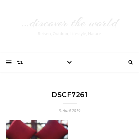
…discover the world
Reisen, Outdoor, Lifestyle, Nature
DSCF7261
3. April 2019