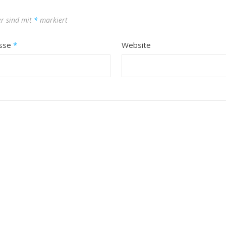
er sind mit
*
markiert
esse
*
Website