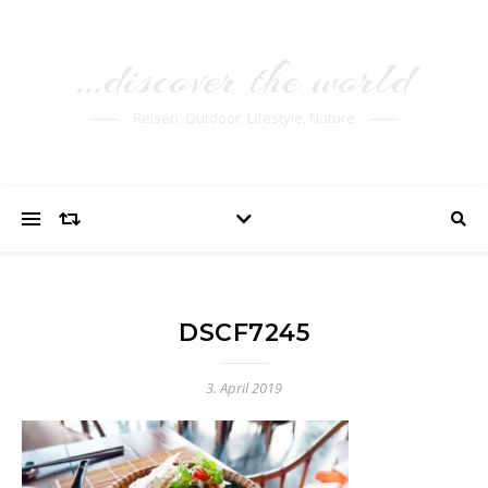
…discover the world
Reisen, Outdoor, Lifestyle, Nature
DSCF7245
3. April 2019