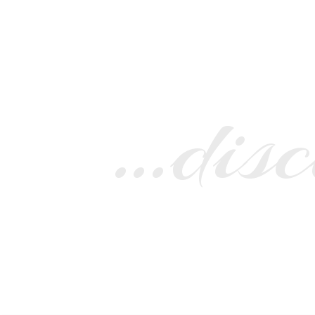
…disc