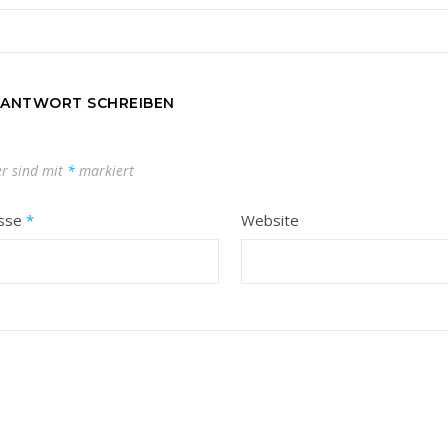
 ANTWORT SCHREIBEN
er sind mit
*
markiert
esse
*
Website