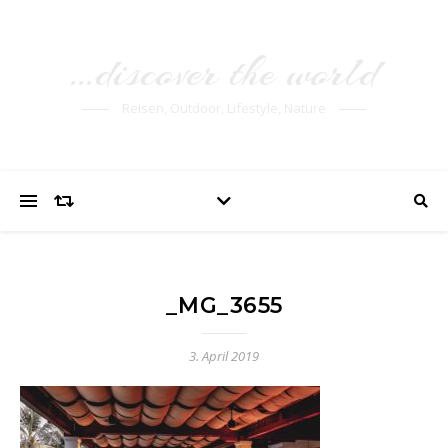
…discover the world
Reisen, Outdoor, Lifestyle, Nature
_MG_3655
3. April 2019