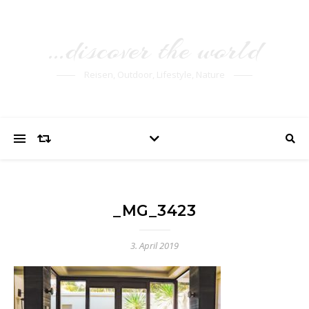
…discover the world
Reisen, Outdoor, Lifestyle, Nature
_MG_3423
3. April 2019