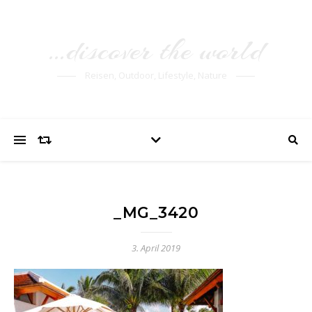
…discover the world
Reisen, Outdoor, Lifestyle, Nature
_MG_3420
3. April 2019