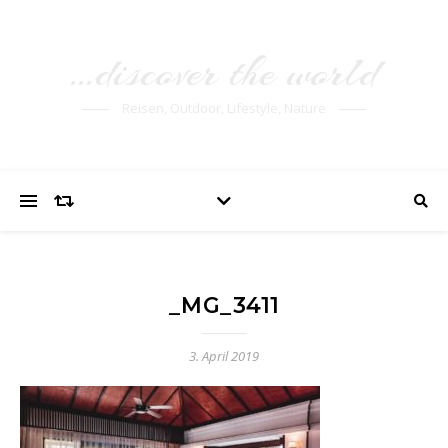
…discover the world
Reisen, Outdoor, Lifestyle, Nature
_MG_3411
3. April 2019