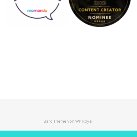
Bard Theme von
WP Royal
.