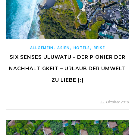
,
,
,
ALLGEMEIN
ASIEN
HOTELS
REISE
SIX SENSES ULUWATU – DER PIONIER DER
NACHHALTIGKEIT – URLAUB DER UMWELT
ZU LIEBE [:]
22. Oktober 2019