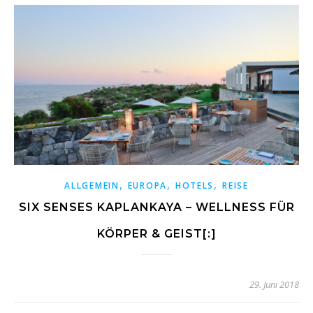
,
,
,
ALLGEMEIN
EUROPA
HOTELS
REISE
SIX SENSES KAPLANKAYA – WELLNESS FÜR
KÖRPER & GEIST[:]
29. Juni 2018