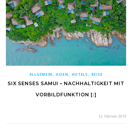
,
,
,
ALLGEMEIN
ASIEN
HOTELS
REISE
SIX SENSES SAMUI – NACHHALTIGKEIT MIT
VORBILDFUNKTION [:]
12. Februar 2019