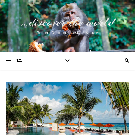
…discover the world
Reisen, Outdoor, Lifestyle, Nature