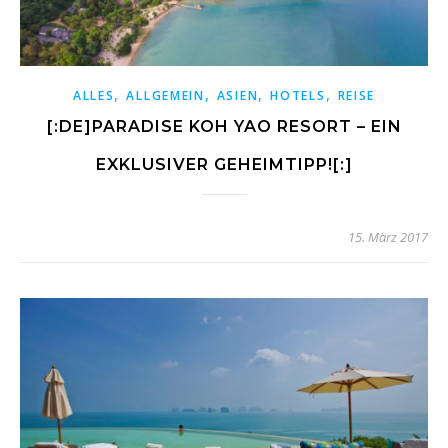
,
,
,
,
ALLES
ALLGEMEIN
ASIEN
HOTELS
REISE
[:DE]PARADISE KOH YAO RESORT – EIN
EXKLUSIVER GEHEIMTIPP![:]
15. März 2017