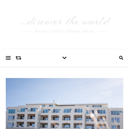
…discover the world
Reisen, Outdoor, Lifestyle, Nature