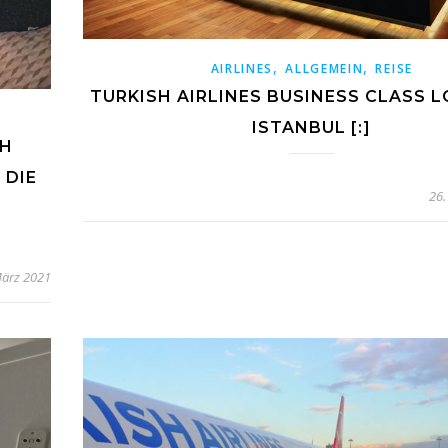
,
,
AIRLINES
ALLGEMEIN
REISE
TURKISH AIRLINES BUSINESS CLASS L
ISTANBUL [:]
SH
 DIE
26.
März 2021