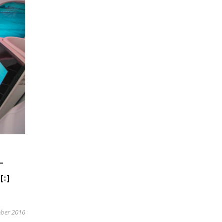
–
:]
ober 2016