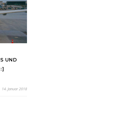
SS UND
:]
14. Januar 2018