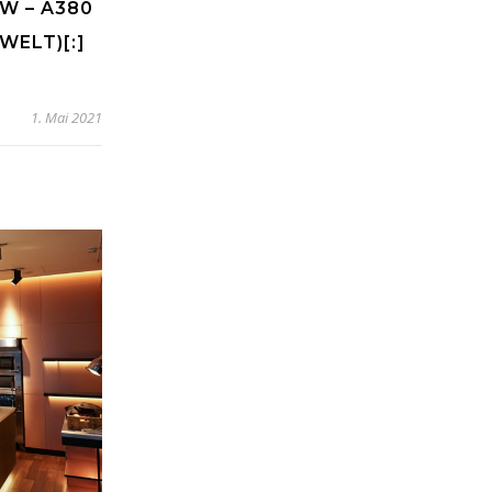
W – A380
WELT)[:]
1. Mai 2021