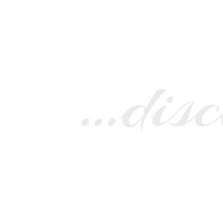
…disc