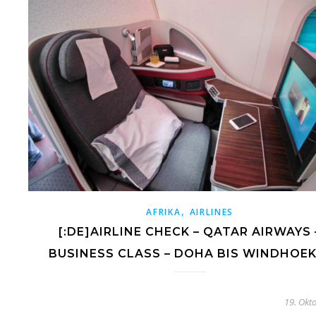
,
AFRIKA
AIRLINES
[:DE]AIRLINE CHECK – QATAR AIRWAYS 
BUSINESS CLASS – DOHA BIS WINDHOEK[
19. Okt