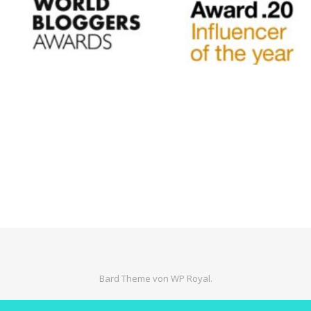
Bard Theme von
WP Royal
.