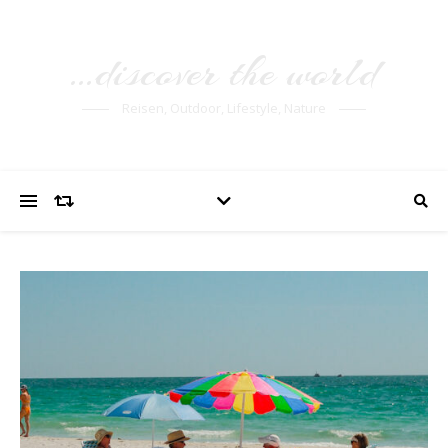
…discover the world
Reisen, Outdoor, Lifestyle, Nature