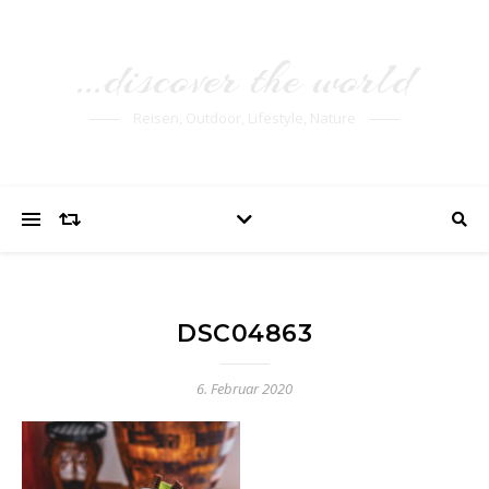
…discover the world
Reisen, Outdoor, Lifestyle, Nature
DSC04863
6. Februar 2020