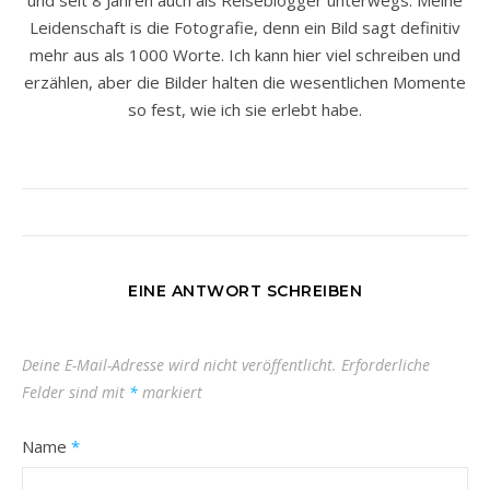
und seit 8 Jahren auch als Reiseblogger unterwegs. Meine
Leidenschaft is die Fotografie, denn ein Bild sagt definitiv
mehr aus als 1000 Worte. Ich kann hier viel schreiben und
erzählen, aber die Bilder halten die wesentlichen Momente
so fest, wie ich sie erlebt habe.
EINE ANTWORT SCHREIBEN
Deine E-Mail-Adresse wird nicht veröffentlicht.
Erforderliche
Felder sind mit
*
markiert
Name
*