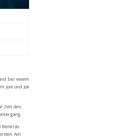
und bei einem
 Juni und Juli
r Zeit des
untergang.
 Benirràs
erden. Am