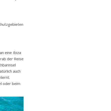
schutzgebieten
n eine Ibiza
orab der Reise
chbarinsel
atürlich auch
lernt.
el oder beim