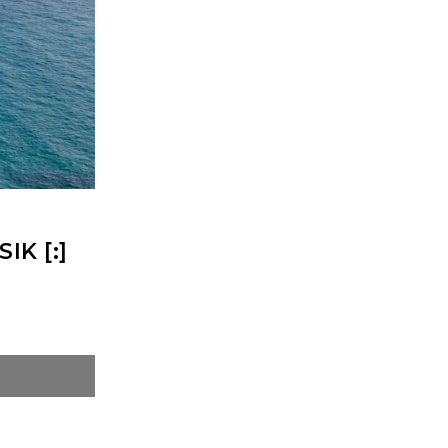
K [:]