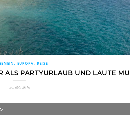
,
,
GEMEIN
EUROPA
REISE
R ALS PARTYURLAUB UND LAUTE MUSI
30. Mai 2018
S