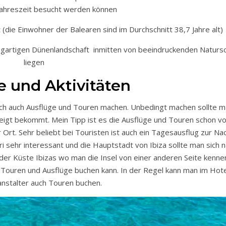
 Jahreszeit besucht werden können
 (die Einwohner der Balearen sind im Durchschnitt 38,7 Jahre alt)
inzigartigen Dünenlandschaft inmitten von beeindruckenden Natur
liegen
e und Aktivitäten
ch auch Ausflüge und Touren machen. Unbedingt machen sollte ma
igt bekommt. Mein Tipp ist es die Ausflüge und Touren schon v
or Ort. Sehr beliebt bei Touristen ist auch ein Tagesausflug zur Na
i sehr interessant und die Hauptstadt von Ibiza sollte man sich n
der Küste Ibizas wo man die Insel von einer anderen Seite kennen
an Touren und Ausflüge buchen kann. In der Regel kann man im Hot
nstalter auch Touren buchen.