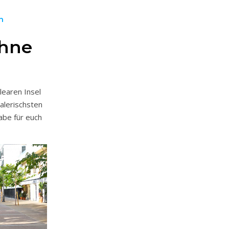
h
ohne
learen Insel
alerischsten
abe für euch