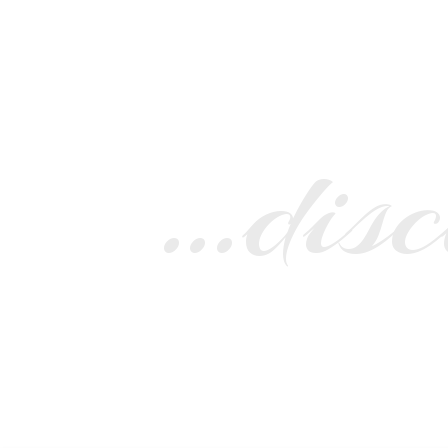
…disc