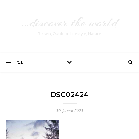
…discover the world
Reisen, Outdoor, Lifestyle, Nature
DSC02424
30. Januar 2023