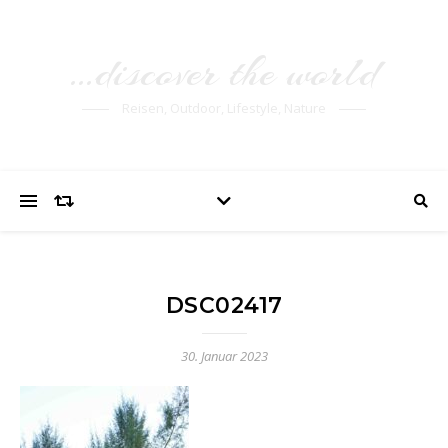
…discover the world
Reisen, Outdoor, Lifestyle, Nature
DSC02417
30. Januar 2023