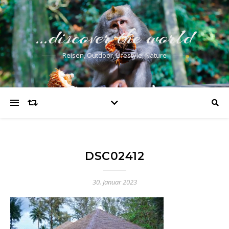
…discover the world
Reisen, Outdoor, Lifestyle, Nature
DSC02412
30. Januar 2023