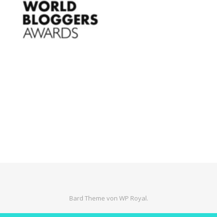
Bard Theme von
WP Royal
.