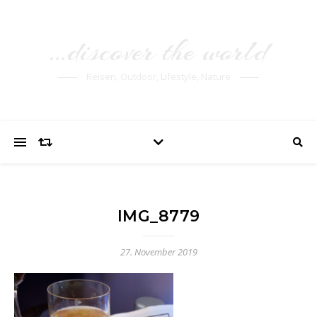
…discover the world
Reisen, Outdoor, Lifestyle, Nature
IMG_8779
27. November 2019